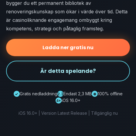
bygger du ett permanent bibliotek av
renoveringskunskap som ökar i värde över tid. Detta
är casinoliknande engagemang ombyggt kring
kompetens, strategi och påtaglig framsteg.
Ladda ner gratis nu
Är detta spelande?
Gratis nedladdning
Endast 2,3 MB
100% offline
✓
2.3
⊕
iOS 16.0+
4+
iOS 16.0+ | Version Latest Release | Tillgänglig nu