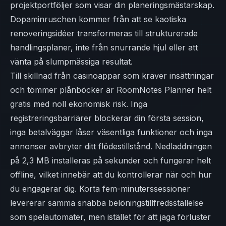
projektportföljer som visar din planeringsmästarskap.
Dopaminruschen kommer från att se kaotiska
renoveringsidéer transformeras till strukturerade
handlingsplaner, inte från snurrande hjul eller att
vänta på slumpmässiga resultat.
Till skillnad från casinoappar som kräver insättningar
och tömmer plånböcker är RoomNotes Planner helt
gratis med noll ekonomisk risk. Inga
registreringsbarriärer blockerar din första session,
inga betalväggar låser väsentliga funktioner och inga
annonser avbryter ditt flödestillstånd. Nedladdningen
på 2,3 MB installeras på sekunder och fungerar helt
offline, vilket innebär att du kontrollerar när och hur
du engagerar dig. Korta fem-minuterssessioner
levererar samma snabba belöningstillfredsställelse
som spelautomater, men istället för att jaga förluster