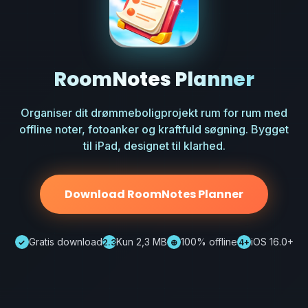
RoomNotes Planner
Organiser dit drømmeboligprojekt rum for rum med
offline noter, fotoanker og kraftfuld søgning. Bygget
til iPad, designet til klarhed.
Download RoomNotes Planner
Gratis download
Kun 2,3 MB
100% offline
iOS 16.0+
✓
2.3
⊕
4+