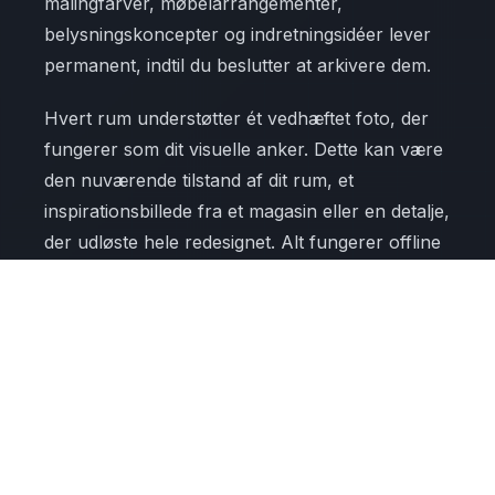
malingfarver, møbelarrangementer,
belysningskoncepter og indretningsidéer lever
permanent, indtil du beslutter at arkivere dem.
Hvert rum understøtter ét vedhæftet foto, der
fungerer som dit visuelle anker. Dette kan være
den nuværende tilstand af dit rum, et
inspirationsbillede fra et magasin eller en detalje,
der udløste hele redesignet. Alt fungerer offline
med lokal enhedslagring, hvilket betyder, at dine
planlægningsdata aldrig forlader din iPad og
kræver nul internetforbindelse for at få adgang
til eller redigere.
Det brugerdefinerede tag-system giver dig
mulighed for at markere noter med etiketter
som budget, at-købe eller godkendt for at spore