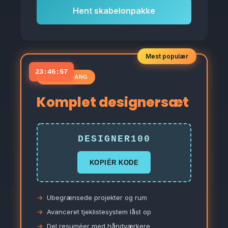
Hent skabelonpakke
Mest populær
23:46:56
FULD ADGANG
Komplet designersæt
DESIGNER100
KOPIÉR KODE
Ubegrænsede projekter og rum
Avanceret tjeklistesystem låst op
Del resuméer med håndværkere