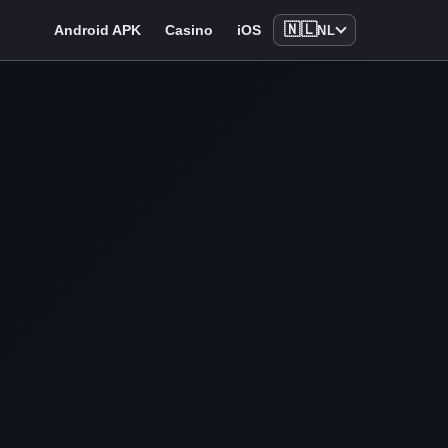
🇳🇱
Android APK
Casino
iOS
NL