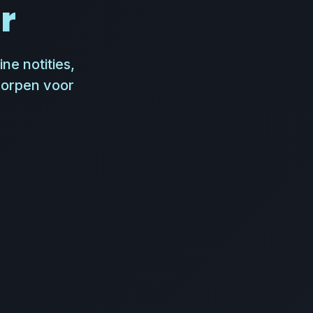
r
ne notities,
worpen voor