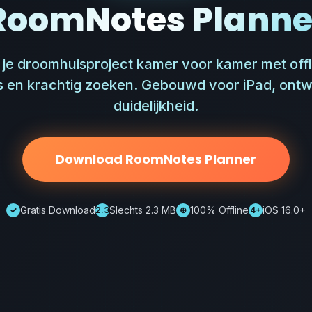
RoomNotes Planne
je droomhuisproject kamer voor kamer met offli
s en krachtig zoeken. Gebouwd voor iPad, ont
duidelijkheid.
Download RoomNotes Planner
Gratis Download
Slechts 2.3 MB
100% Offline
iOS 16.0+
✓
2.3
⊕
4+