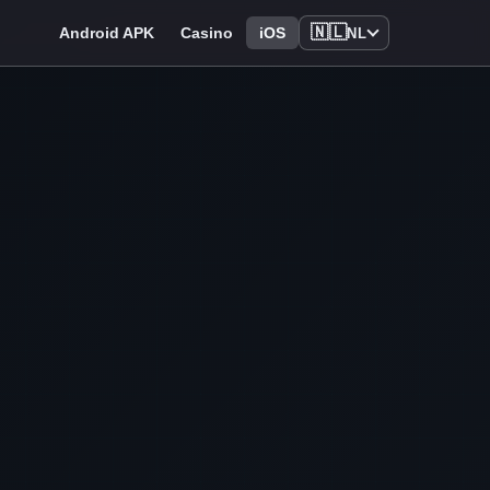
🇳🇱
Android APK
Casino
iOS
NL