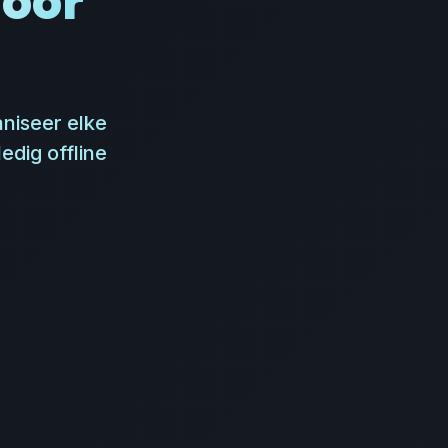
oor
niseer elke
edig offline