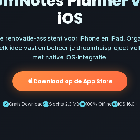
omNotes Planner v
iOS
e renovatie-assistent voor iPhone en iPad. Orga
elk idee vast en beheer je droomhuisproject voll
met native iOS-integratie.
Download op de App Store
Gratis Download
Slechts 2,3 MB
100% Offline
iOS 16.0+
✓
2.3
⊕
4+