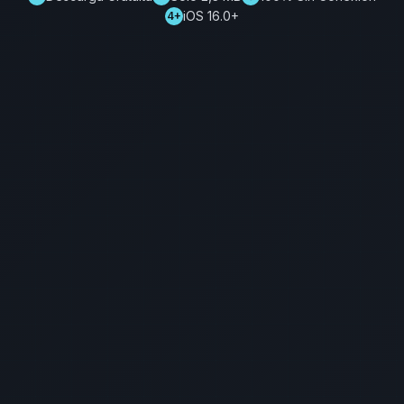
iOS 16.0+
4+