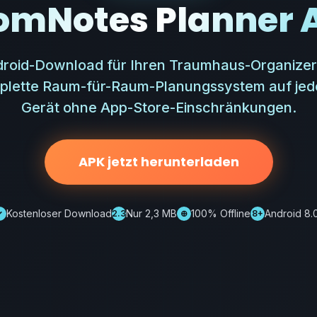
omNotes Planner 
droid-Download für Ihren Traumhaus-Organizer. 
mplette Raum-für-Raum-Planungssystem auf jed
Gerät ohne App-Store-Einschränkungen.
APK jetzt herunterladen
Kostenloser Download
Nur 2,3 MB
100% Offline
Android 8.
✓
2.3
⊕
8+