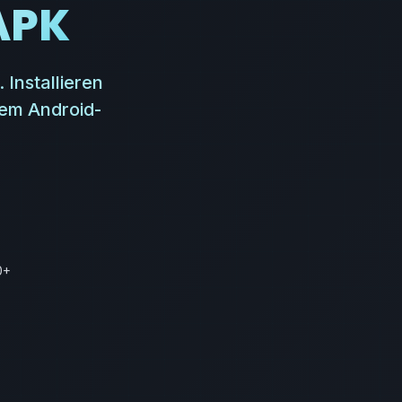
APK
Installieren
em Android-
0+